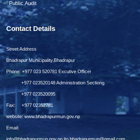
Public Audit
Contact Details
Street Address
Bhadrapur Municipality,Bhadrapur
Phone: ‌+977 023 520781 Excutive Officer
+977 023520148 Administration Sectiong
+977 023520095
Fax: +977 02352781
website:
www.bhadrapurmun.gov.np
Email:
info@bhadrapurmun.gov.np
,
ito.bhadrapurmun@gmail.com