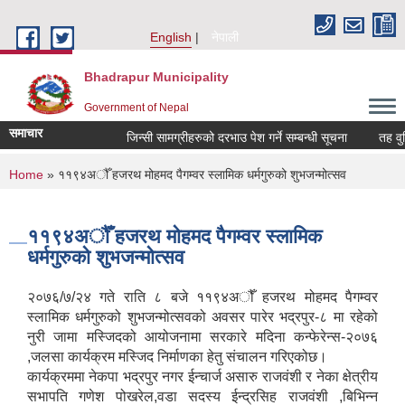
Skip to main content
English
नेपाली
Bhadrapur Municipality
Government of Nepal
समाचार
जिन्सी सामग्रीहरुको दरभाउ पेश गर्ने सम्बन्धी सूचना
तह वुद्धिक
You are here
Home
» ११९४अौँ हजरथ मोहमद पैगम्वर स्लामिक धर्मगुरुको शुभजन्मोत्सव
११९४अौँ हजरथ मोहमद पैगम्वर स्लामिक
धर्मगुरुको शुभजन्मोत्सव
२०७६/७/२४ गते राति ८ बजे ११९४अौँ हजरथ मोहमद पैगम्वर
स्लामिक धर्मगुरुको शुभजन्मोत्सवको अवसर पारेर भद्रपुर-८ मा रहेको
नुरी जामा मस्जिदको आयोजनामा सरकारे मदिना कन्फेरेन्स-२०७६
,जलसा कार्यक्रम मस्जिद निर्माणका हेतु संचालन गरिएकोछ।
कार्यक्रममा नेकपा भद्रपुर नगर ईन्चार्ज असारु राजवंशी र नेका क्षेत्रीय
सभापति गणेश पोखरेल,वडा सदस्य ईन्द्रसिह राजवंशी ,बिभिन्न