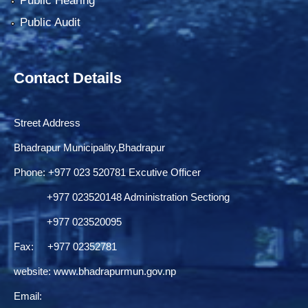
Public Hearing
Public Audit
Contact Details
Street Address
Bhadrapur Municipality,Bhadrapur
Phone: ‌+977 023 520781 Excutive Officer
+977 023520148 Administration Sectiong
+977 023520095
Fax: +977 02352781
website:
www.bhadrapurmun.gov.np
Email: