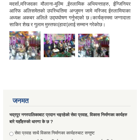
मदर्सा,मस्जिदका मौलाना-मुल्मि ,ईस्लामिक अभियन्ताहरु, ईन्जिनियर
आरिफ अलिसमेतको उपस्थितिमा अन्जुमन जामे मस्जिद ईस्लामियाका
अध्यक्ष अकबर अलिले उद्घघोषण गर्नुभएको छ।कार्यक्रममा जग्गादाता
साकिर शेख र गुलाम मुस्तफा(हावा)लाई सम्मान गरेकोछ।
Briefing of Right to Information Law 2064 According to the Clause 5(3)
जनमत
भद्रपुर नगरपालिकाबाट प्रदान भइरहेको सेवा प्रवाह, विकास निर्माणका कार्यहरु
बारे यहाँहरुको धारणा के छ ?
Choices
सेवा प्रवाह साथै विकास निर्माणका कार्यहरुबाट सन्तुष्ट