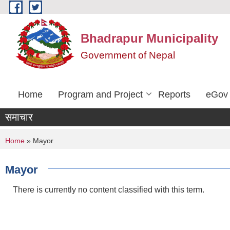
Skip to main content
Bhadrapur Municipality
Government of Nepal
Home
Program and Project
Reports
eGov 
समाचार
You are here
Home
» Mayor
Mayor
There is currently no content classified with this term.