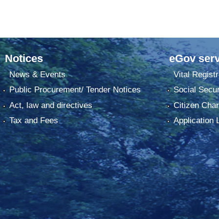
Notices
eGov serv
News & Events
Vital Registr
Public Procurement/ Tender Notices
Social Secur
Act, law and directives
Citizen Char
Tax and Fees
Application 