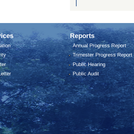
ices
Reports
ation
Annual Progress Report
ity
Trimester Progress Report
ter
Public Hearing
Letter
Public Audit