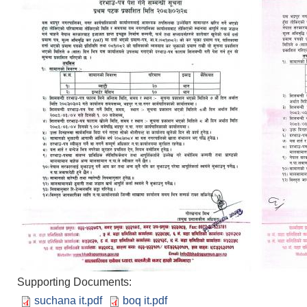
Supporting Documents:
suchana it.pdf
boq it.pdf