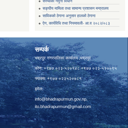
संस्थाको नमुना विधान
सङ्घीय मामिला तथा सामान्य प्रशासन मन्त्रालय
साविकको ठेगाना अनुसार हालको ठेगाना
ऐन, कार्यविधि तथा नियमावली- आ.व २०८२/०८३
सम्पर्क
भद्रपुर नगरपालिका कार्यालय ,भद्रपुर
फोन: +९७७ ०२३-५२०१४८ +९७७ ०२३-५२००९५
फ्याक्स: +९७७ ०२३५२०७८१
इमेल:
info@bhadrapurmun.gov.np
,
ito.bhadrapurmun@gmail.com