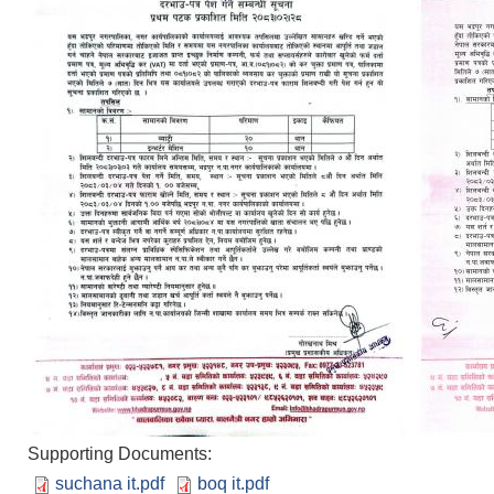
Supporting Documents:
suchana it.pdf
boq it.pdf