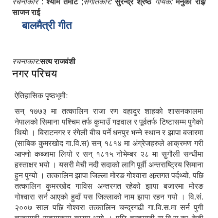
रचनाकार
:
श्याम तमोट
;
संगीतकार:
सुरेन्द्र श्रेष्ठ
गायक:
मेनुका राई/
साजन राई
बालमैत्री गीत
रचनाकार
:
सत्य राजवंशी
नगर परिचय
ऐतिहासिक पृष्ठभूमीः
सन् १७७३ मा तत्कालिन राजा रण वहादुर शाहको शासनकालमा
नेपालको सिमाना पश्चिम तर्फ कुमाउँ गढवाल र पूर्वतर्फ टिष्टासम्म पुगेको
थियो । बिराटनगर र रंगेली बीच पर्ने धनपुर भन्ने स्थान र झापा बजारमा
(साबिक कुमरखोद गा.वि.स) सन् १८१४ मा अंग्रेजहरुले आक्रमण गरी
सूचनाको हक सम्बन्धि ऐन २०६४ को दफा ५ (३) बमोजिमको नगरपालिकको विवरण
आफ्नो कब्जामा लियो र सन् १८१५ नोभेम्बर २८ मा सुगौली सन्धीमा
हस्ताक्षर भयो । यसरी मेची नदी सदाको लागि पूर्वी अन्तराष्ट्रिय सिमाना
हुन पुग्यो । तत्कालिन झापा जिल्ला मोरङ गोश्वारा अन्र्तगत पर्दथ्यो, पछि
तत्कालिन कुमरखोद गाविस अन्तरगत रहेको झापा बजारमा मोरङ
गोश्वारा सर्न आएको हुदाँ यस जिल्लाको नाम झापा रहन गयो । वि.सं.
२००७ साल पछि गोश्वरा तत्कालिन चन्द्रगढी गा.वि.स.मा सर्न पुगी