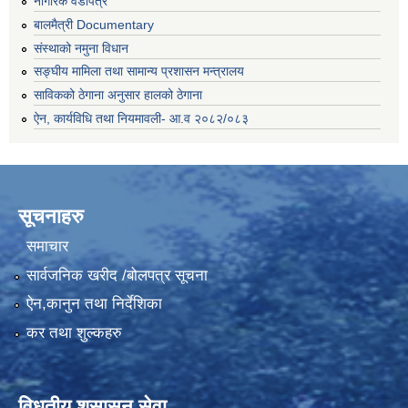
नागरिक वडापत्र
बालमैत्री Documentary
संस्थाको नमुना विधान
सङ्घीय मामिला तथा सामान्य प्रशासन मन्त्रालय
साविकको ठेगाना अनुसार हालको ठेगाना
ऐन, कार्यविधि तथा नियमावली- आ.व २०८२/०८३
सूचनाहरु
समाचार
सार्वजनिक खरीद /बोलपत्र सूचना
ऐन,कानुन तथा निर्देशिका
कर तथा शुल्कहरु
विधुतीय शुसासन सेवा