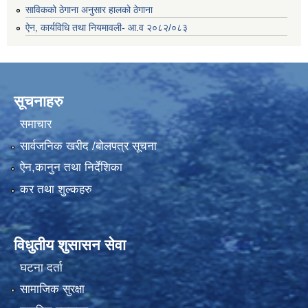
साविकको ठेगाना अनुसार हालको ठेगाना
ऐन, कार्यविधि तथा नियमावली- आ.व २०८२/०८३
सूचनाहरु
समाचार
सार्वजनिक खरीद /बोलपत्र सूचना
ऐन,कानुन तथा निर्देशिका
कर तथा शुल्कहरु
विधुतीय शुसासन सेवा
घटना दर्ता
सामाजिक सुरक्षा