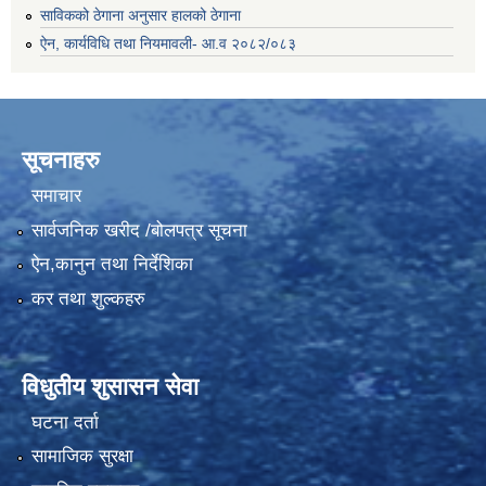
साविकको ठेगाना अनुसार हालको ठेगाना
ऐन, कार्यविधि तथा नियमावली- आ.व २०८२/०८३
सूचनाहरु
समाचार
सार्वजनिक खरीद /बोलपत्र सूचना
ऐन,कानुन तथा निर्देशिका
कर तथा शुल्कहरु
विधुतीय शुसासन सेवा
घटना दर्ता
सामाजिक सुरक्षा