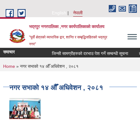
Skip to main content
English
नेपाली
भद्रपुर नगरपालिका ,नगर कार्यपालिकाको कार्यालय
"पूर्वी क्षेत्रको व्यापारिक द्वार, शान्ति र सम्बृद्धिसहितको भद्रपुर
नगर"
समाचार
जिन्सी सामग्रीहरुको दरभाउ पेश गर्ने सम्बन्धी सूचना
तह व
You are here
Home
» नगर सभाको १४ औँ अधिवेशन , २०८१
नगर सभाको १४ औँ अधिवेशन , २०८१