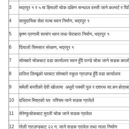
3
भद्रपुर १ र ५ मा हिमाली चोक दक्षिण सन्थाल वस्ती जाने कल्भर्ट र घिमि
4
सामुदायिक सेवा मञ्च भवन निर्माण, भद्रपुर १
5
कृष्ण प्रणामी सत्संग भवन तथा घेराबारा निर्माण, भद्रपुर १
6
दियालो सिमसार संरक्षण, भद्रपुर १
7
सोमबारे चोकबाट वडा कार्यालय भवन हुँदै पाण्डे चोक जाने सडक कालो
8
ललित लिम्बूको घरबाट सोमबारे स्कुल ग्राउण्ड हुँदै वडा कार्यालय
9
चमेली बस्तीको देवी खोलामा अधुरो पक्की पुल र दशरथ सा.बन क्षेत्रब
सूचनाको हक सम्बन्धि ऐन २०६४ को दफा ५ (३) बमोजिमको नगरपालिकको विवरण
10
दधिराम मिश्रको घर पश्चिम जाने सडक ग्रावेर्ल
11
सेरेम्फुचोकबाट मुरली चोक जाने सडक ग्रावेल
12
गोली ग्राउण्डबाट २२ न. जाने सडक ग्रावेल तथा नाला निर्माण