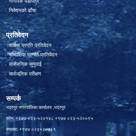
नागरिक वडापत्र
निवेदनको ढाँचा
प्रतिवेदन
वार्षिक प्रगति प्रतिवेदन
चौमासिक प्रगति प्रतिवेदन
सार्वजनिक सुनुवाई
सार्वजनिक परीक्षण
सम्पर्क
भद्रपुर नगरपालिका कार्यालय ,भद्रपुर
फोन: +९७७ ०२३-५२०१४८ +९७७ ०२३-५२००९५
फ्याक्स: +९७७ ०२३५२०७८१