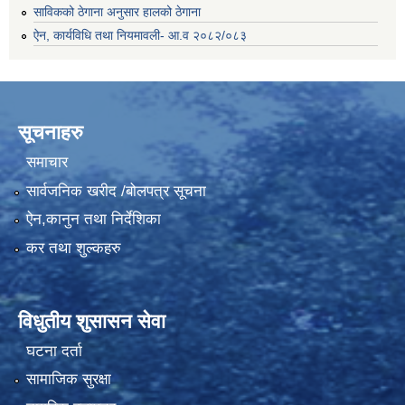
साविकको ठेगाना अनुसार हालको ठेगाना
ऐन, कार्यविधि तथा नियमावली- आ.व २०८२/०८३
सूचनाहरु
समाचार
सार्वजनिक खरीद /बोलपत्र सूचना
ऐन,कानुन तथा निर्देशिका
कर तथा शुल्कहरु
विधुतीय शुसासन सेवा
घटना दर्ता
सामाजिक सुरक्षा